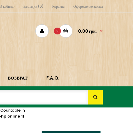
й кабинет
Закладки (0)
Корзина
Оформление заказа
0.00 грн.
0
ВОЗВРАТ
F.A.Q.
 Countable in
php
on line
11