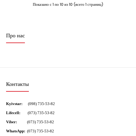
Показано с 1 по 10 из 10 (всего 1 страниц)
Основной элемент дымоходной системы. ..
Про нас
Контакты
Kyivstar:
(098) 735-53-82
Lifecell:
(073) 735-53-82
Viber:
(073) 735-53-82
Труба из черного металла: длина - 1,0 м; Ø от 120 до 200 мм
WhatsApp:
(073) 735-53-82
510.00 грн.