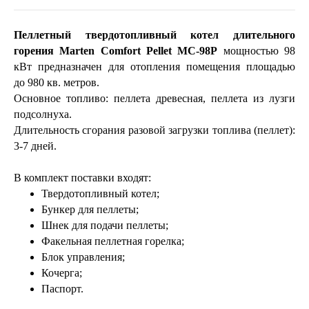
Пеллетный
твердотопливный котел длительного
горения
Marten
Comfort
Pellet
MC-98P
мощностью
98
кВт предназначен для отопления помещения площадью
до
98
0 кв. метров.
Основное топливо:
пеллета
древесная
,
пеллета
из лузги
подсолнуха.
Длительность сгорания разовой загрузки топлива (
пеллет
):
3-7 дней.
В комплект поставки входят:
Твердотопливный котел;
Бункер для
пеллеты
;
Шнек для подачи
пеллеты
;
Факельная
пеллетная
горелка;
Блок управления;
Кочерга;
Паспорт.