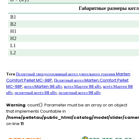
Габаритные размеры котл
B1
B2
H1
H2
L1
L2
Теги
Пеллетный твердотопливный котел длительного горения Marten
Comfort Pellet MC-98P
,
Пеллетный котел Marten Comfort Pellet
MC-98P
,
котел Marten 98 кВт
,
котел Мартен 98 кВт
,
котёл Мартен 98
кВт
,
пеллетный котёл 98 кВт
,
пеллетный котел 98 кВт
Warning
: count(): Parameter must be an array or an object
that implements Countable in
/home/pelletau/public_html/catalog/model/slider/camer
on line
11