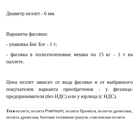
Диаметр пеллет - 6 мм.
Варианты фасовки:
- упаковка Биг Бэг - 1 т;
- фасовка в полиэтиленовые мешки по 15 кг - 1 т на
паллете.
Цена пеллет зависит от вида фасовки и от выбранного
покупателем варианта приобретения - у физлица-
предпринимателя (без НДС) или у юрлица (с НДС).
Теги
пеллета
,
пеллета Premium
,
пеллета Премиум
,
пеллеты древесные
,
пеллета древесная
,
бытовая топливная гранула
,
соколовская пеллета