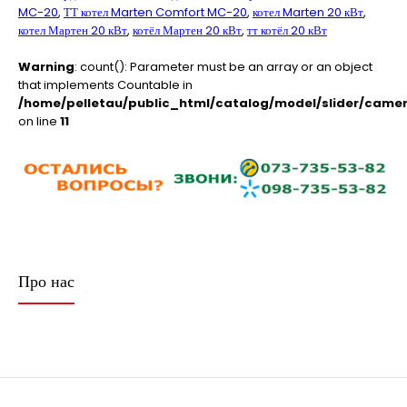
MC-20
,
ТТ котел Marten Comfort MC-20
,
котел Marten 20 кВт
,
котел Мартен 20 кВт
,
котёл Мартен 20 кВт
,
тт котёл 20 кВт
Warning
: count(): Parameter must be an array or an object
that implements Countable in
/home/pelletau/public_html/catalog/model/slider/camer
on line
11
Про нас