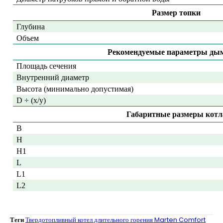
Размер топки
Глубина
Объем
Рекомендуемые параметры ды
Площадь сечения
Внутренний диаметр
Высота (минимально допустимая)
D ÷ (
x
/
y
)
Габаритные размеры котл
B
H
H1
L
L1
L2
Теги
Твердотопливный котел длительного горения Marten Comfort