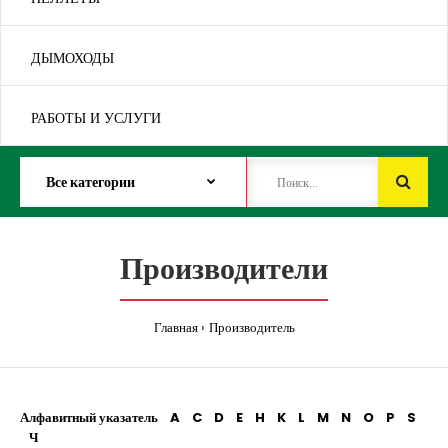
ДЫМОХОДЫ
РАБОТЫ И УСЛУГИ
Производители
Главная
Производитель
Алфавитный указатель
A
C
D
E
H
K
L
M
N
O
P
S
Ч