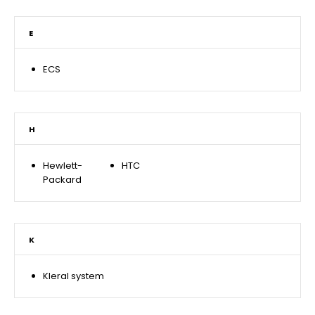
E
ECS
H
Hewlett-
HTC
Packard
K
Kleral system