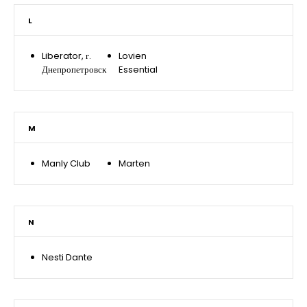
L
Liberator, г.
Lovien
Днепропетровск
Essential
M
Manly Club
Marten
N
Nesti Dante