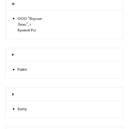
O
OOO "Версия-
Люкс", г.
Кривой Рог
P
Palm
S
Sony